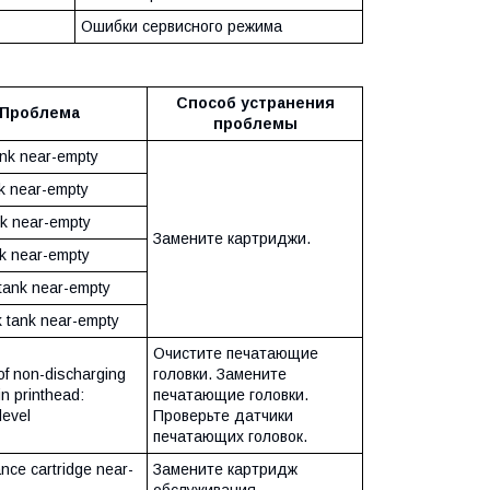
Ошибки сервисного режима
Способ устранения
Проблема
проблемы
ank near-empty
nk near-empty
nk near-empty
Замените картриджи.
nk near-empty
tank near-empty
 tank near-empty
Очистите печатающие
f non-discharging
головки. Замените
in printhead:
печатающие головки.
level
Проверьте датчики
печатающих головок.
nce cartridge near-
Замените картридж
обслуживания.