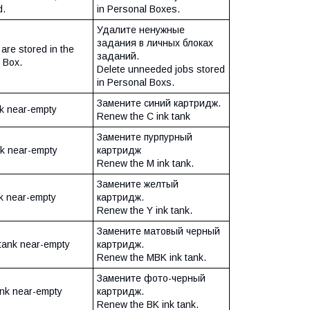
d.
in Personal Boxes.
Удалите ненужные
задания в личных блоках
are stored in the
заданий.
 Box.
Delete unneeded jobs stored
in Personal Boxs.
Замените синий картридж.
nk near-empty
Renew the C ink tank
Замените пурпурный
nk near-empty
картридж
Renew the M ink tank.
Замените желтый
nk near-empty
картридж.
Renew the Y ink tank.
Замените матовый черный
tank near-empty
картридж.
Renew the MBK ink tank.
Замените фото-черный
ank near-empty
картридж.
Renew the BK ink tank.