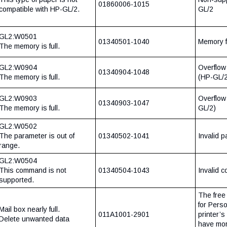
01860006-1015
compatible with HP-GL/2.
GL/2
GL2:W0501
01340501-1040
Memory f
The memory is full.
GL2:W0904
Overflow 
01340904-1048
The memory is full.
(HP-GL/2
GL2:W0903
Overflow 
01340903-1047
The memory is full.
GL/2)
GL2:W0502
The parameter is out of
01340502-1041
Invalid 
range.
GL2:W0504
This command is not
01340504-1043
Invalid 
supported.
The free 
for Pers
Mail box nearly full.
011A1001-2901
printer’s
Delete unwanted data
have mor