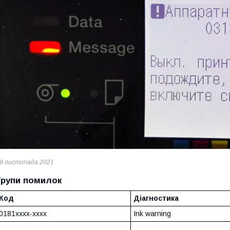
9 листопада 2021
Групи помилок
Код
Діагностика
0181xxxx-xxxx
Ink warning