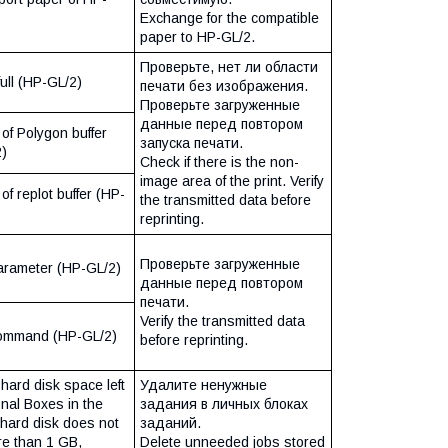
Exchange for the compatible
paper to HP-GL/2.
Проверьте, нет ли области
ull (HP-GL/2)
печати без изображения.
Проверьте загруженные
данные перед повтором
of Polygon buffer
запуска печати.
)
Check if there is the non-
image area of the print. Verify
of replot buffer (HP-
the transmitted data before
reprinting.
Проверьте загруженные
parameter (HP-GL/2)
данные перед повтором
печати.
Verify the transmitted data
command (HP-GL/2)
before reprinting.
hard disk space left
Удалите ненужные
onal Boxes in the
задания в личных блоках
 hard disk does not
заданий.
e than 1 GB,
Delete unneeded jobs stored