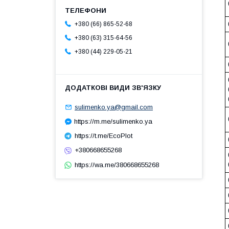
+380 (66) 865-52-68
+380 (63) 315-64-56
+380 (44) 229-05-21
sulimenko.ya@gmail.com
https://m.me/sulimenko.ya
https://t.me/EcoPlot
+380668655268
https://wa.me/380668655268