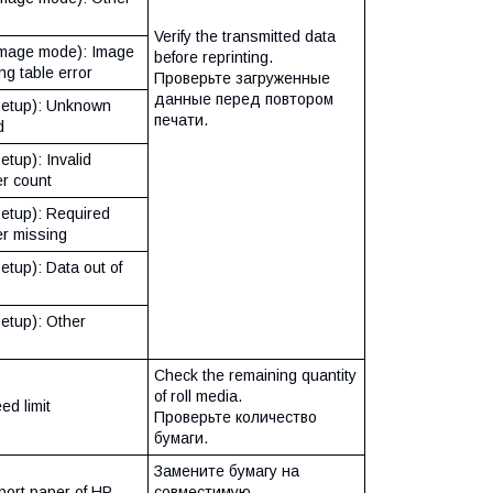
Verify the transmitted data
mage mode): Image
before reprinting.
ng table error
Проверьте загруженные
данные перед повтором
etup): Unknown
печати.
d
tup): Invalid
r count
etup): Required
r missing
tup): Data out of
tup): Other
Check the remaining quantity
of roll media.
ed limit
Проверьте количество
бумаги.
Замените бумагу на
ort paper of HP-
совместимую.