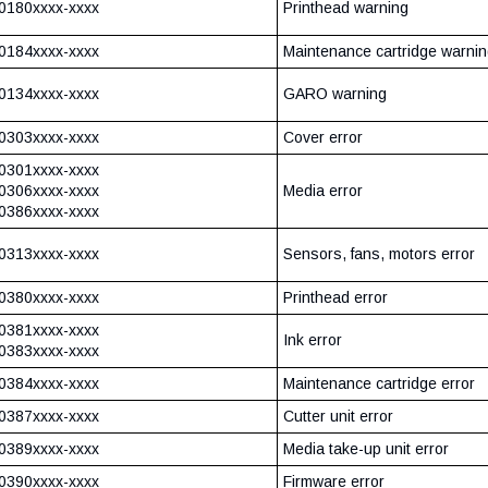
0180xxxx-xxxx
Printhead warning
0184xxxx-xxxx
Maintenance cartridge warni
0134xxxx-xxxx
GARO warning
0303xxxx-xxxx
Cover error
0301xxxx-xxxx
0306xxxx-xxxx
Media error
0386xxxx-xxxx
0313xxxx-xxxx
Sensors, fans, motors error
0380xxxx-xxxx
Printhead error
0381xxxx-xxxx
Ink error
0383xxxx-xxxx
0384xxxx-xxxx
Maintenance cartridge error
0387xxxx-xxxx
Cutter unit error
0389xxxx-xxxx
Media take-up unit error
0390xxxx-xxxx
Firmware error