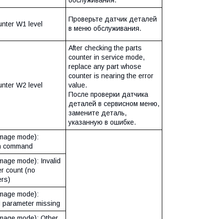
Проверьте датчик деталей
unter W1 level
в меню обслуживания.
After checking the parts
counter in service mode,
replace any part whose
counter is nearing the error
unter W2 level
value.
После проверки датчика
деталей в сервисном меню,
замените деталь,
указанную в ошибке.
mage mode):
n command
age mode): Invalid
r count (no
rs)
mage mode):
 parameter missing
mage mode): Other