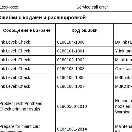
Exxx-xxxx
Service call error
Ошибки с кодами и расшифровкой
Сообщение на экране
Код ошибки
Ink Level: Check
0180104-1000
BK ink t
Ink Level: Check
0180101-1001
Y ink ta
Ink Level: Check
0180102-1002
M ink ta
Ink Level: Check
0180103-1003
C ink ta
Ink Level: Check
0180106-1006
MBK ink 
Ink Level: Check
0180106-1007
MBK2 ink
Number o
Problem with Printhead.
01800500-1010
nozzles 
Check printing results
Warning 
Prepare for maint cart
Maintena
01841001-281A
replacement.
full