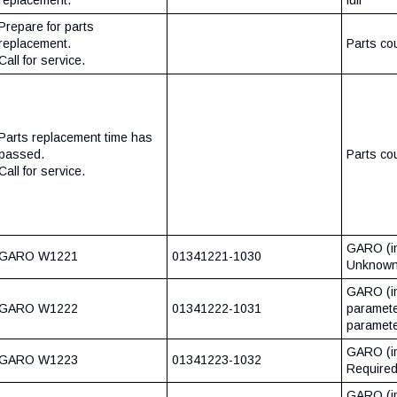
Prepare for parts
replacement.
Parts co
Call for service.
Parts replacement time has
passed.
Parts co
Call for service.
GARO (i
GARO W1221
01341221-1030
Unknow
GARO (im
GARO W1222
01341222-1031
paramete
paramete
GARO (i
GARO W1223
01341223-1032
Required
GARO (i