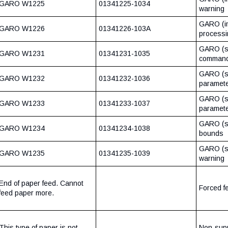
GARO W1225
01341225-1034
warning
GARO (i
GARO W1226
01341226-103A
processi
GARO (s
GARO W1231
01341231-1035
comman
GARO (se
GARO W1232
01341232-1036
paramete
GARO (s
GARO W1233
01341233-1037
paramete
GARO (se
GARO W1234
01341234-1038
bounds
GARO (se
GARO W1235
01341235-1039
warning
End of paper feed. Cannot
Forced fe
feed paper more.
This type of paper is not
Non-supp