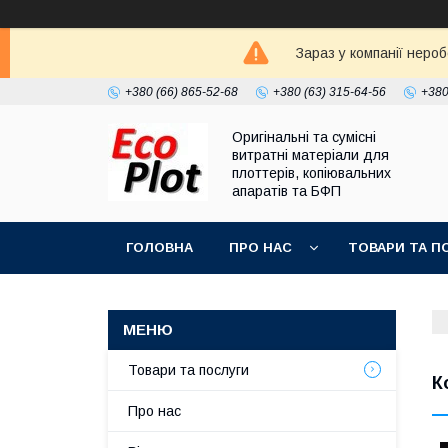
Зараз у компанії неро
+380 (66) 865-52-68
+380 (63) 315-64-56
+380
Оригінальні та сумісні
витратні матеріали для
плоттерів, копіювальних
апаратів та БФП
ГОЛОВНА
ПРО НАС
ТОВАРИ ТА П
Товари та послуги
К
Про нас