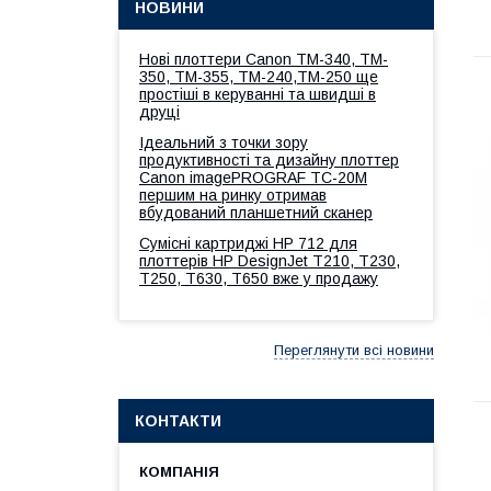
НОВИНИ
Нові плоттери Canon TM-340, TM-
350, TM-355, TM-240,ТМ-250 ще
простіші в керуванні та швидші в
друці
Ідеальний з точки зору
продуктивності та дизайну плоттер
Canon imagePROGRAF TC-20M
першим на ринку отримав
вбудований планшетний сканер
Сумісні картриджі HP 712 для
плоттерів HP DesignJet T210, T230,
T250, T630, T650 вже у продажу
Переглянути всі новини
КОНТАКТИ