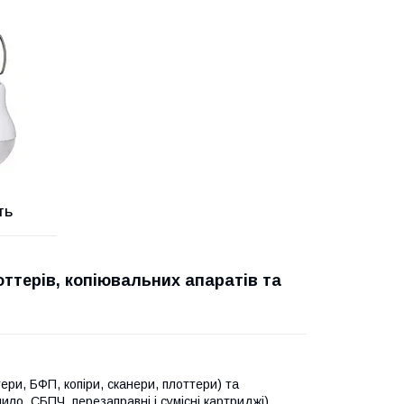
ТЬ
оттерів, копіювальних апаратів та
ери, БФП, копіри, сканери, плоттери) та
нило, СБПЧ, перезаправні і сумісні картриджі).