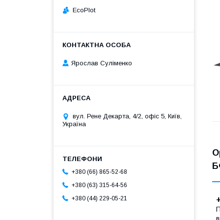
EcoPlot
Ярослав Суліменко
вул. Рене Декарта, 4/2, офіс 5, Київ,
Україна
О
Б
+380 (66) 865-52-68
+380 (63) 315-64-56
+380 (44) 229-05-21
+
П
в