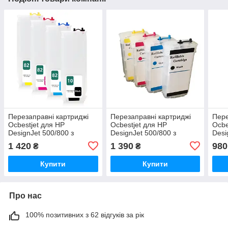
Перезаправні картриджі
Перезаправні картриджі
Пере
Ocbestjet для HP
Ocbestjet для HP
Ocbe
DesignJet 500/800 з
DesignJet 500/800 з
Desi
чипами HP10/82 екстра
чипами HP10/82
HP82
1 420
1 390
980
₴
₴
підвищеного об'єму 280
підвищеного об'єму 130
єму
мл
мл
Купити
Купити
Про нас
100% позитивних з 62 відгуків за рік