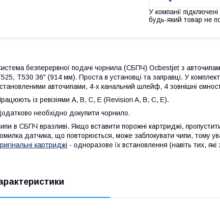
У компанії підключені
будь-який товар не п
истема безперервної подачі чорнила (СБПЧ) Ocbestjet з авточипа
525, T530 36" (914 мм). Проста в установці та заправці.
У комплект
становленими авточипами, 4-х канальний шлейф, 4 зовнішні ємност
рацюють із ревізіями A, B, C, E (Revision A, B, C, E).
одатково необхідно докупити чорнило.
ипи в СБПЧ вразливі. Якщо вставити порожні картриджі, пропустит
омилка датчика, що повторюється, може заблокувати чипи, тому у
ригінальні картриджі
- одноразове їх встановлення (навіть тих, які
арактеристики