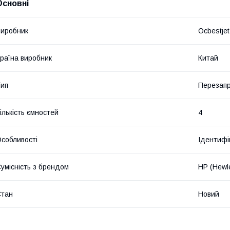
Основні
иробник
Ocbestjet
раїна виробник
Китай
ип
Перезапр
ількість ємностей
4
собливості
Ідентифік
умісність з брендом
HP (Hewle
Стан
Новий