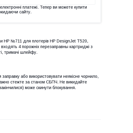
 електронні платежі. Тепер ви можете купити
окидаючи сайту.
ми HP №711 для плотерів HP DesignJet T520,
 входять 4 порожніх перезаправны картриджі з
і, тримачі шлейфу.
и заправку або використовувати неякісне чорнило,
важно стежте за станом СБПЧ. Не викидайте
 закінчилися) може скинути блокування.