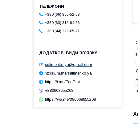
+380 (66) 865-52-68
+380 (63) 315-64-56
+380 (44) 229-05-21
С
T
в
П
sulimenko.ya@gmail.com
Д
https://m.me/sulimenko.ya
Ч
https://t.me/EcoPlot
п
+380668655268
о
https://wa.me/380668655268
Х