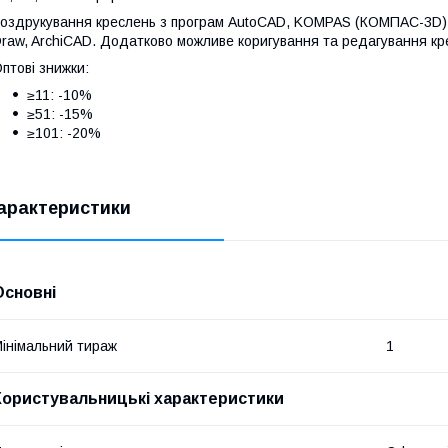
оздрукування креслень з програм AutoCAD, KOMPAS (КОМПАС-3D), Sol
raw, ArchiCAD. Додатково можливе коригування та редагування кр
птові знижки:
≥11: -10%
≥51: -15%
≥101: -20%
арактеристики
Основні
інімальний тираж
1
Користувальницькі характеристики