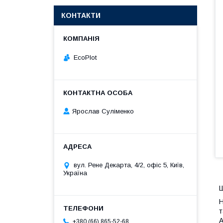
КОНТАКТИ
EcoPlot
Ярослав Суліменко
вул. Рене Декарта, 4/2, офіс 5, Київ,
Україна
Н
т
+380 (66) 865-52-68