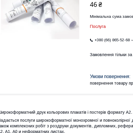
46 ₴
Мінімальна сума замов
Послуга
+380 (66) 865-52-68
Замовлення тільки з
повернення товару п
Широкоформатний друк
кольорових плакатів і постерів формату А2
адається
послуги
широкоформатної
монохромної
и
повноколірної
акож
комплексних
робіт з
роздруки
документів
, дипломних,
рефера
А2
,
А1
,
А0
и
неформатних
листах
.