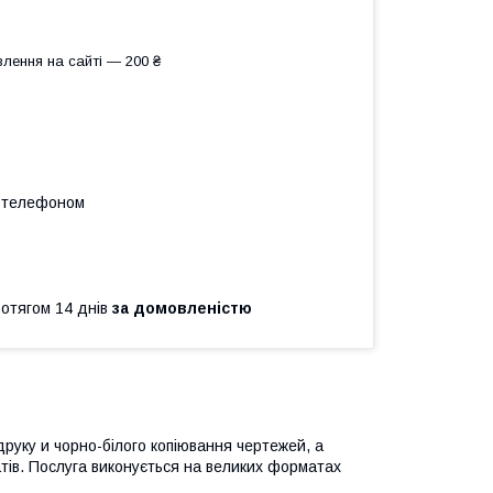
лення на сайті — 200 ₴
а телефоном
ротягом 14 днів
за домовленістю
.
друку
и
чорно-білого
копіювання
чертежей
,
а
тів
.
Послуга
виконується
на великих
форматах