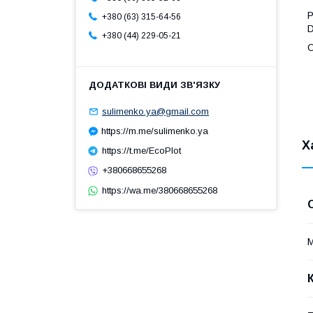
Р
+380 (63) 315-64-56
D
+380 (44) 229-05-21
О
sulimenko.ya@gmail.com
https://m.me/sulimenko.ya
Х
https://t.me/EcoPlot
+380668655268
https://wa.me/380668655268
М