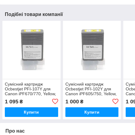
Подібні товари компанії
Сумісний картридж
Сумісний картридж
Сумі
Ocbestjet PFI-107Y для
Ocbestjet PFI-102Y для
Ocbe
Canon iPF670/770, Yellow,
Canon iPF605/750, Yellow,
Cano
130 мл
130 мл
Blac
1 095
1 000
1 0
₴
₴
Купити
Купити
Про нас