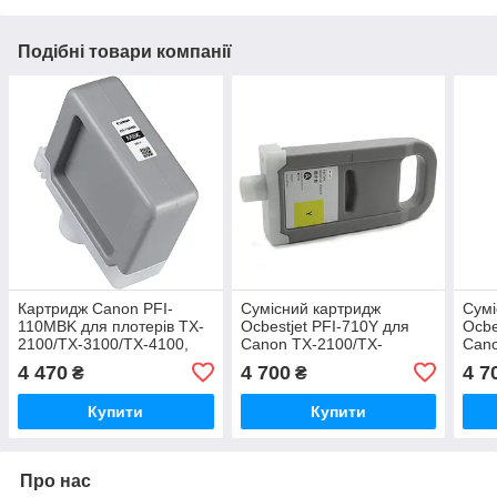
Подібні товари компанії
Картридж Canon PFI-
Сумісний картридж
Сумі
110MBK для плотерів TX-
Ocbestjet PFI-710Y для
Ocbe
2100/TX-3100/TX-4100,
Canon TX-2100/TX-
Cano
Matte Black, 160 мл
3100/TX-4100, Yellow, 700
3100
4 470
4 700
4 7
₴
₴
мл
700 
Купити
Купити
Про нас