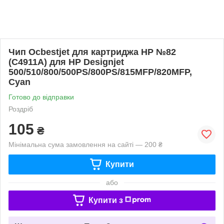
Чип Ocbestjet для картриджа HP №82
(C4911A) для HP Designjet
500/510/800/500PS/800PS/815MFP/820MFP,
Cyan
Готово до відправки
Роздріб
105
₴
Мінімальна сума замовлення на сайті — 200 ₴
Купити
або
Купити з