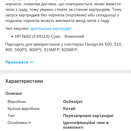
чорнило, помилка датчика, що повторюється, може вивести
чипи з ладу, тому уважно стежте за станом картриджів.
Тому
запуск картриджів без чорнила (порожнім) або складнощі з
подачею чорнила можуть викликати вихід чипів з ладу.
Чип емулює
оригінальні картриджі
:
HP №82 (C4911A) Cyan - блакитний.
Підходять для використання у плоттерах DesignJet 500, 510,
800, 500PS, 800PS, 815MFP, 820MFP.
Приховати
Характеристики
Основні
Виробник
Ocbestjet
Країна виробник
Китай
Тип
Перезаправні картриджі
Особливості
Ідентифікаційні чіпи в
комплекті