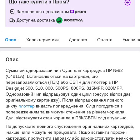
Що таке купити з Пром?
Замовлення під захистом
Доступна доставка
Опис
Характеристики
Доставка
Оплата
Умови п
Опис
Сумісний одноразовий чип Cyan для картриджів HP №82
(C4911A).
Встановлюються на картриджі, що
перезаправляються (ПЗК) або СБПЧ для плоттерів HP
Designjet 500, 510, 800, 500PS, 800PS, 815MFP, 820MFP.
Одноразовий чип відпрацьовує один цикл (ресурс відповідає
оригінальному картриджу).
Після відпрацювання повного
циклу
плоттер
видасть попередження.
Слід погодитися з
попередженням та вимкнути стеження за рівнем чорнила.
Далі відстежувати стан чорнила в ПЗК/СБПЧ слід візуально.
Не допускайте повного спустошення оригінальних картриджів,
інакше чипи можуть не працювати.
Якщо вставити порожні
картриджі, пропустити заправку або використовувати неякісне