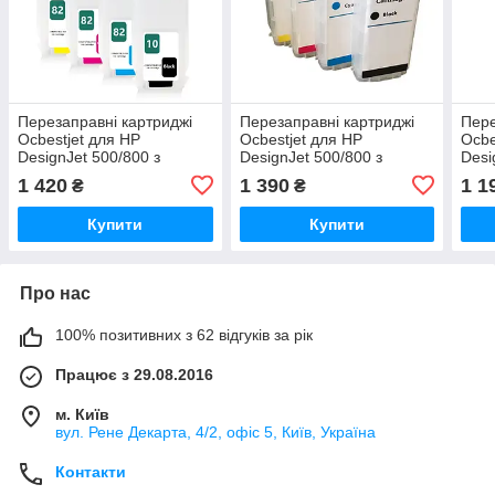
Перезаправні картриджі
Перезаправні картриджі
Пере
Ocbestjet для HP
Ocbestjet для HP
Ocbe
DesignJet 500/800 з
DesignJet 500/800 з
Desi
чипами HP10/82 екстра
чипами HP10/82
чип
1 420
1 390
1 1
₴
₴
підвищеного об'єму 280
підвищеного об'єму 130
стан
мл
мл
мл
Купити
Купити
Про нас
100% позитивних з 62 відгуків за рік
Працює з 29.08.2016
м. Київ
вул. Рене Декарта, 4/2, офіс 5, Київ, Україна
Контакти