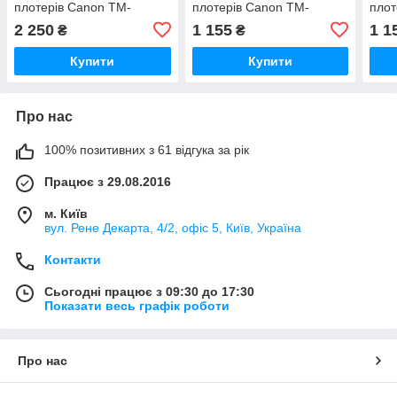
плотерів Canon TM-
плотерів Canon TM-
плот
200/300 без чипів (5 шт. по
200/300 з чипом PFI-120
200/
2 250
1 155
1 1
₴
₴
260 мл)
Yellow (260 мл)
Mage
Купити
Купити
Про нас
100% позитивних з 61 відгука за рік
Працює з 29.08.2016
м. Київ
вул. Рене Декарта, 4/2, офіс 5, Київ, Україна
Контакти
Сьогодні працює з 09:30 до 17:30
Показати весь графік роботи
Про нас