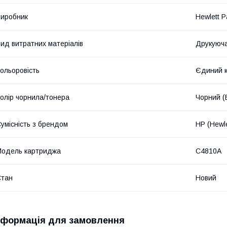
иробник
Hewlett P
ид витратних матеріалів
Друкуюча
ольоровість
Єдиний к
олір чорнила/тонера
Чорний (
умісність з брендом
HP (Hewle
одель картриджа
C4810A
Стан
Новий
нформація для замовлення