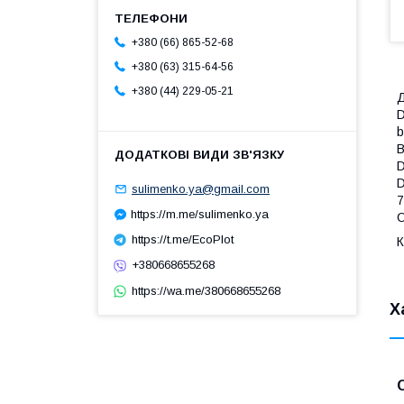
+380 (66) 865-52-68
+380 (63) 315-64-56
+380 (44) 229-05-21
Д
D
b
B
D
D
sulimenko.ya@gmail.com
7
https://m.me/sulimenko.ya
O
https://t.me/EcoPlot
К
+380668655268
https://wa.me/380668655268
Х