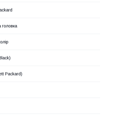
ackard
 головка
олір
Black)
tt Packard)