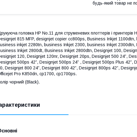
будь-який товар не п
рукуюча головка HP No.11 для струменевих плоттерів і принтерів 
esignjet 815 MFP, designjet copier cc800ps, Business Inkjet 1100dtn, 
usiness inkjet 2280tn, business Inkjet 2300, business Inkjet 2300dtn,
usiness Inkjet 2800dt, Business Inkjet 2800dtn, Designjet 100, Design
esignjet 120, Designjet 120nr, Designjet 20ps, Designjet 500 24”, Desi
esignjet 500ps 42”, Designjet 500ps 24” , Designjet 500ps Plus 42”, D
0, Designjet 800 24”, Designjet 800 42”, Designjet 800ps 42”, Designjet
fficejet Pro K850dn, cp1700, cp1700ps
.
олір чорний (Black).
арактеристики
Основні