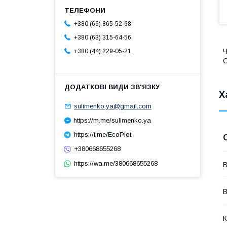
+380 (66) 865-52-68
+380 (63) 315-64-56
Ч
+380 (44) 229-05-21
Х
sulimenko.ya@gmail.com
https://m.me/sulimenko.ya
https://t.me/EcoPlot
+380668655268
https://wa.me/380668655268
В
В
К