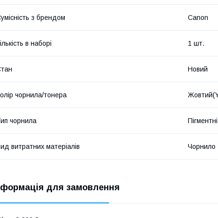
умісність з брендом
Canon
ількість в наборі
1 шт.
Стан
Новий
олір чорнила/тонера
Жовтий(Y
ип чорнила
Пігментні
ид витратних матеріалів
Чорнило
нформація для замовлення