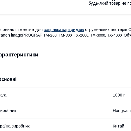
будь-який товар не п
орнило пігментне для
заправки картриджів
струменевих плотерів C
Canon imagePROGRAF
Об'
TM-200, TM-300, TX-2000, TX-3000, TX-4000.
арактеристики
Основні
ага
1000 г
иробник
Hongsam
раїна виробник
Китай