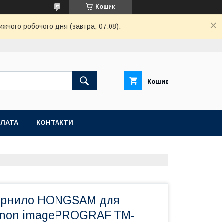
Кошик
ижчого робочого дня (завтра, 07.08).
Кошик
ПЛАТА
КОНТАКТИ
чорнило HONGSAM для
anon imagePROGRAF TM-