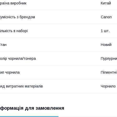
раїна виробник
Китай
умісність з брендом
Canon
ількість в наборі
1 шт.
Стан
Новий
олір чорнила/тонера
Пурпурни
ип чорнила
Пігментні
ид витратних матеріалів
Чорнило
нформація для замовлення