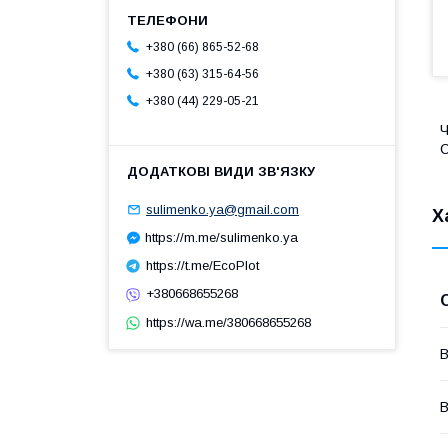
+380 (66) 865-52-68
+380 (63) 315-64-56
+380 (44) 229-05-21
Ч
sulimenko.ya@gmail.com
Х
https://m.me/sulimenko.ya
https://t.me/EcoPlot
+380668655268
https://wa.me/380668655268
В
В