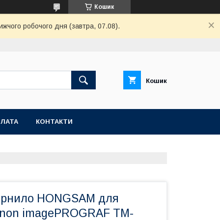
Кошик
ижчого робочого дня (завтра, 07.08).
Кошик
ПЛАТА
КОНТАКТИ
чорнило HONGSAM для
anon imagePROGRAF TM-