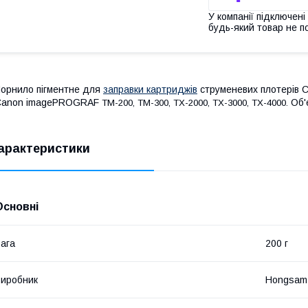
У компанії підключені
будь-який товар не п
орнило пігментне для
заправки картриджів
струменевих плотерів C
Canon imagePROGRAF
Об'
TM-200, TM-300, TX-2000, TX-3000, TX-4000.
арактеристики
Основні
ага
200 г
иробник
Hongsam