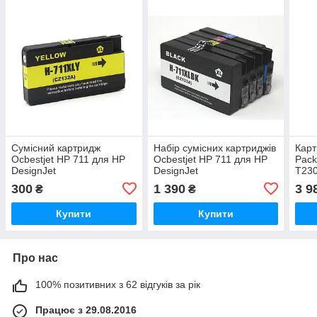
Сумісний картридж
Набір сумісних картриджів
Карт
Ocbestjet HP 711 для HP
Ocbestjet HP 711 для HP
Pack
DesignJet
DesignJet
T230
T120/125/130/520/525/530,
T120/130/520/525/530
по 2
300
1 390
3 9
₴
₴
Yellow, 29 мл
(CMY х 29 мл, K х 80 мл)
Купити
Купити
Про нас
100% позитивних з 62 відгуків за рік
Працює з 29.08.2016