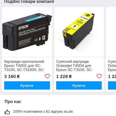
Подібні товари компанії
Картридж оригінальний
Сумісний картридж
Сумі
Epson T40D2 для SC-
Ocbestjet T40D4 для
Ocbe
T3100, SC-T3100N, SC-
Epson SC-T3100, SC-
Epso
T5100, SC-T5100N, 50 мл,
T3100N, SC-T5100, SC-
T310
3 160
1 228
1 2
₴
₴
Cyan
T5100N, Yellow, 50 мл
T510
Купити
Купити
Про нас
100% позитивних з 61 відгука за рік