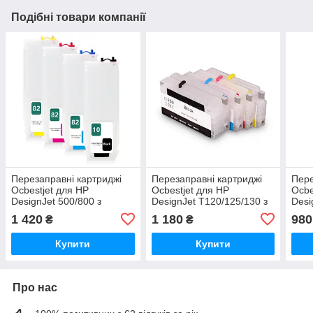
Подібні товари компанії
Перезаправні картриджі
Перезаправні картриджі
Пере
Ocbestjet для HP
Ocbestjet для HP
Ocbe
DesignJet 500/800 з
DesignJet T120/125/130 з
Desi
чипами HP10/82 екстра
авточипами HP711
HP82
1 420
1 180
980
₴
₴
підвищеного об'єму 280
єму
мл
Купити
Купити
Про нас