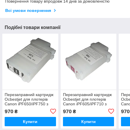
Повернення товару впродовж 14 днів за домовленістю
Всі умови повернення
Подібні товари компанії
Перезаправний картридж
Перезаправний картридж
Пере
Ocbestjet для плотерів
Ocbestjet для плотерів
Ocbe
Canon iPF650/iPF750 з
Canon iPF605/iPF710 з
Cano
чипом PFI-102 Matte Black
чипом PFI-102 Magenta
чипо
970
970
970
₴
₴
(130 мл)
(130 мл)
мл)
Купити
Купити