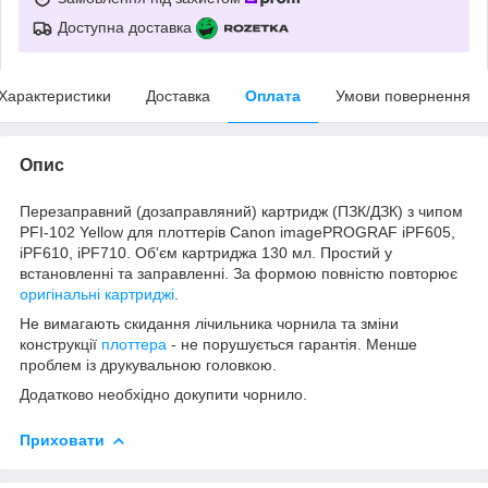
Доступна доставка
Характеристики
Доставка
Оплата
Умови повернення
Опис
Перезаправний (дозаправляний) картридж (ПЗК/ДЗК)
з чипом
PFI-102 Yellow
для плоттерів
Canon
imagePROGRAF
iPF605,
iPF610, iPF710
. Об'єм картриджа 130 мл. Простий у
встановленні та заправленні.
За формою повністю повторює
оригінальні картриджі
.
Не вимагають скидання лічильника чорнила та зміни
конструкції
плоттера
- не порушується гарантія. Менше
проблем із друкувальною головкою.
Додатково необхідно докупити чорнило.
Приховати