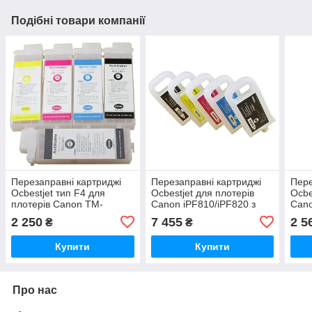
Подібні товари компанії
Перезаправні картриджі
Перезаправні картриджі
Пере
Ocbestjet тип F4 для
Ocbestjet для плотерів
Ocbe
плотерів Canon TM-
Canon iPF810/iPF820 з
Cano
200/300 без чипів (5 шт. по
чипами (5 шт. по 700 мл)
чипі
2 250
7 455
2 5
₴
₴
260 мл)
Купити
Купити
Про нас