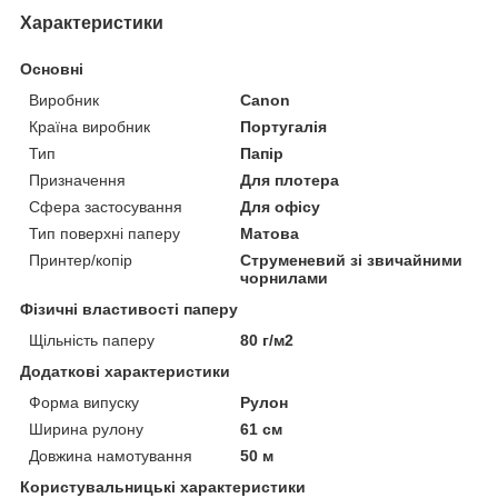
Характеристики
Основні
Виробник
Canon
Країна виробник
Португалія
Тип
Папір
Призначення
Для плотера
Сфера застосування
Для офісу
Тип поверхні паперу
Матова
Принтер/копір
Струменевий зі звичайними
чорнилами
Фізичні властивості паперу
Щільність паперу
80 г/м2
Додаткові характеристики
Форма випуску
Рулон
Ширина рулону
61 см
Довжина намотування
50 м
Користувальницькі характеристики