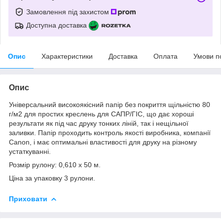
Замовлення під захистом
Доступна доставка
Опис
Характеристики
Доставка
Оплата
Умови п
Опис
Універсальний високоякісний папір без покриття щільністю 80
г/м2 для простих креслень для САПР/ГІС, що дає хороші
результати як під час друку тонких ліній, так і нещільної
заливки.
Папір проходить контроль якості виробника, компанії
Canon, і має оптимальні властивості для друку на різному
устаткуванні.
Розмір рулону: 0,610 х 50 м.
Ціна за упаковку 3 рулони.
Приховати