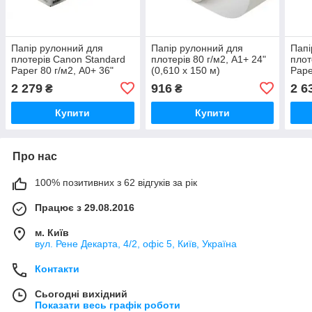
Папір рулонний для
Папір рулонний для
Папі
плотерів Canon Standard
плотерів 80 г/м2, А1+ 24"
плот
Paper 80 г/м2, А0+ 36"
(0,610 х 150 м)
Pape
(0,914 х 50 м) (3 рулони)
(0,9
2 279
916
2 6
₴
₴
Купити
Купити
Про нас
100% позитивних з 62 відгуків за рік
Працює з 29.08.2016
м. Київ
вул. Рене Декарта, 4/2, офіс 5, Київ, Україна
Контакти
Сьогодні вихідний
Показати весь графік роботи