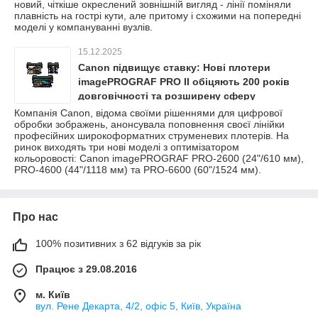
новий, чіткіше окреслений зовнішній вигляд - лінії поміняли
плавність на гострі кути, але притому і схожими на попередні
моделі у компануванні вузлів.
15.12.2025
Canon підвищує ставку: Нові плотери
imagePROGRAF PRO II обіцяють 200 років
довговічності та розширену сферу
застосування
Компанія Canon, відома своїми рішеннями для цифрової
обробки зображень, анонсувала поповнення своєї лінійки
професійних широкоформатних струменевих плотерів. На
ринок виходять три нові моделі з оптимізатором
кольоровості: Canon imagePROGRAF PRO-2600 (24"/610 мм),
PRO-4600 (44"/1118 мм) та PRO-6600 (60"/1524 мм).
Про нас
100% позитивних з 62 відгуків за рік
Працює з 29.08.2016
м. Київ
вул. Рене Декарта, 4/2, офіс 5, Київ, Україна