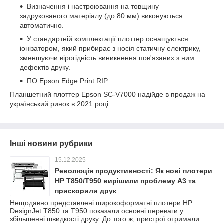
Визначення і настроювання на товщину
задрукованого матеріалу (до 80 мм) виконуються
автоматично.
У стандартній комплектації плоттер оснащується
іонізатором, який прибирає з носія статичну електрику,
зменшуючи вірогідність виникнення пов'язаних з ним
дефектів друку.
ПО Epson Edge Print RIP
Планшетний плоттер Epson SC-V7000 надійде в продаж на
український ринок в 2021 році.
Інші новини рубрики
15.12.2025
Революція продуктивності: Як нові плотери
HP T850/T950 вирішили проблему A3 та
прискорили друк
Нещодавно представлені широкоформатні плотери HP
DesignJet T850 та T950 показали основні переваги у
збільшенні швидкості друку. До того ж, пристрої отримали