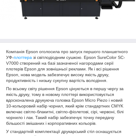
Компанія Epson оголосила про запуск першого планшетного
УФ-
плоттера
зі світлодіодним сушкою. Epson SureColor SC-
V7000 створений на базі зазначеної нагородами серії
плотерів Epson для зовнішньої реклами. Як і всі рішення
Epson, нова модель забезпечує високу якість друку,
продуктивність і низьку сукупну вартість володіння.
По всьому світу рішення Epson цінуються в першу чергу за
якість друку, тому в новому плоттері використовується
вдосконалена друкуюча головка Epson Micro Piezo і новий
10-кольоровий набір чорнил, який крім стандартних CMYK
включає світло-блакитні, світло-фіолетові, сірі, червоні, білі
чорнило і лак. Такий набір забезпечує точну передачу
більшості змішаних і корпоративних кольорів.
У стандартній комплектації друкарський стіл оснащується