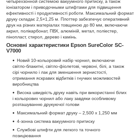
четырехзонной системою вакуумного притиску, а також
іонізатором і приводочными штифтами для підвищення
ефективності і продуктивності роботи. Максимальний формат
друку складає 2,5×1,25 м. Плоттер забезпечує оперативний
друк на різних матеріалах товщиною до 80 мм, включаючи
акрил, полікарбонат, ПВХ, алюміній, метал, поліестер,
пінопласт, стирол, дерево і камінь.
Основні характеристики Epson SureColor SC-
V7000
Новий 10-кольоровий набір чорнил, включаючи
світло-блакитні, світло-фіолетові, червоні, білі, а також
сірі чорнило і лак для зменшення зернистості,
отримання яскравих відбитків і гнучких можливостей
виробництва
Висока швидкість друку навіть при використанні білих
і кольорових чорнил або лаку завдяки особливому
розташуванню друкуючої голови
Максимальний формат друку – 2,500 x 1,250 мм
4-зонна система вакуумного притиску
Службові штифти для легкого та точного
позиціювання