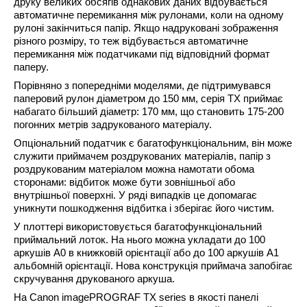
друку великих обсягів однакових даних відбувається
автоматичне перемикання між рулонами, коли на одному
рулоні закінчиться папір. Якщо надруковані зображення
різного розміру, то теж відбувається автоматичне
перемикання між податчиками під відповідний формат
паперу.
Порівняно з попередніми моделями, де підтримувався
паперовий рулон діаметром до 150 мм, серія TX приймає
набагато більший діаметр: 170 мм, що становить 175-200
погонних метрів задрукованого матеріалу.
Опціональний податчик є багатофункціональним, він може
служити приймачем роздрукованих матеріалів, папір з
роздрукованим матеріалом можна намотати обома
сторонами: відбиток може бути зовнішньої або
внутрішньої поверхні. У ряді випадків це допомагає
уникнути пошкодження відбитка і зберігає його чистим.
У плоттері використовується багатофункціональний
приймальний лоток. На нього можна укладати до 100
аркушів А0 в книжковій орієнтації або до 100 аркушів А1
альбомній орієнтації. Нова конструкція приймача запобігає
скручування друкованого аркуша.
На
Canon imagePROGRAF TX series
в якості панелі