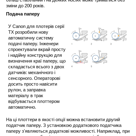
більш стабільний і на деяких носіях може триматися без
зміни до 200 років.
Подача паперу
У Canon для плотерів серії
TX розробили нову
автоматичну систему
подачі паперу. Інженери
спроектували вкрай просту
і надійну конструкцію для
визначення краї паперу, що
складається всього з двох
датчиків: механічного і
сенсорного. Операторові
досить просто навісити
рулон, а заправка
матеріалу в трак
відбувається плоттером
автоматично.
На ці плоттери в якості опції можна встановити другий
податчик паперу. З установкою додаткового податчика
паперу з'являються додаткові можливості. Наприклад, при