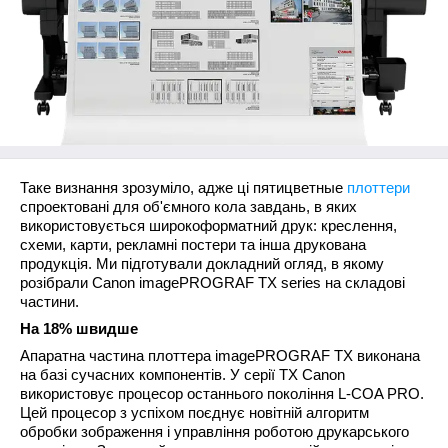
Таке визнання зрозуміло, адже ці пятицветные
плоттери
спроектовані для об'ємного кола завдань, в яких
використовується широкоформатний друк: креслення,
схеми, карти, рекламні постери та інша друкована
продукція. Ми підготували докладний огляд, в якому
розібрали
Canon imagePROGRAF TX series
на складові
частини.
На 18% швидше
Апаратна частина плоттера
imagePROGRAF TX
виконана
на базі сучасних компонентів. У серії TX Canon
використовує процесор останнього покоління
L-COA PRO
.
Цей процесор з успіхом поєднує новітній алгоритм
обробки зображення і управління роботою друкарського