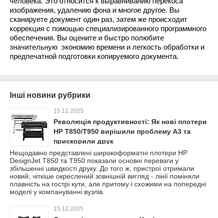
человека. Это относится к выравниванию перекоса
изображения, удалению фона и многое другое. Вы
сканируете документ один раз, затем же происходит
коррекция с помощью специализированного программного
обеспечения. Вы оцените и быстро полюбите
значительную экономию времени и легкость обработки и
предпечатной подготовки копируемого документа.
Інші новини рубрики
15.12.2025
Революція продуктивності: Як нові плотери
HP T850/T950 вирішили проблему A3 та
прискорили друк
Нещодавно представлені широкоформатні плотери HP
DesignJet T850 та T950 показали основні переваги у
збільшенні швидкості друку. До того ж, пристрої отримали
новий, чіткіше окреслений зовнішній вигляд - лінії поміняли
плавність на гострі кути, але притому і схожими на попередні
моделі у компануванні вузлів.
15.12.2025