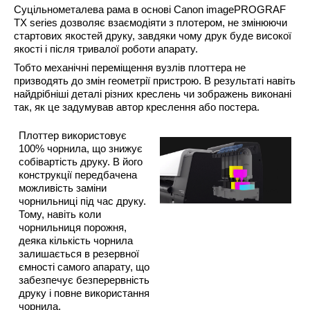
Суцільнометалева рама в основі
Canon imagePROGRAF
TX series
дозволяє взаємодіяти з плотером, не змінюючи
стартових якостей друку, завдяки чому друк буде високої
якості і після тривалої роботи апарату.
Тобто механічні переміщення вузлів плоттера не
призводять до змін геометрії пристрою. В результаті навіть
найдрібніші деталі різних креслень чи зображень виконані
так, як це задумував автор креслення або постера.
Плоттер
використовує
100% чорнила
, що знижує
собівартість друку. В його
конструкції передбачена
можливість заміни
чорнильниці під час друку.
Тому, навіть коли
чорнильниця порожня,
деяка кількість чорнила
залишається в резервної
ємності самого апарату, що
забезпечує безперервність
друку і повне використання
чорнила.