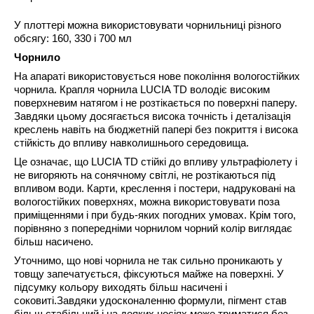
У плоттері можна використовувати чорнильниці різного
обсягу: 160, 330 і 700 мл
Чорнило
На апараті використовується
нове покоління вологостійких
чорнила
. Крапля чорнила LUCIA TD володіє високим
поверхневим натягом і не розтікається по поверхні паперу.
Завдяки цьому досягається висока точність і деталізація
креслень навіть на бюджетній папері без покриття і висока
стійкість до впливу навколишнього середовища.
Це означає, що LUCIA TD стійкі до впливу ультрафіолету і
не вигоряють на сонячному світлі, не розтікаються під
впливом води.
Карти, креслення і постери, надруковані на
вологостійких поверхнях, можна використовувати поза
приміщеннями і при будь-яких погодних умовах
. Крім того,
порівняно з попередніми чорнилом чорний колір виглядає
більш насичено.
Уточнимо, що нові чорнила не так сильно проникають у
товщу запечатується, фіксуються майже на поверхні. У
підсумку кольору виходять більш насичені і
соковиті.Завдяки удосконаленню формули, пігмент став