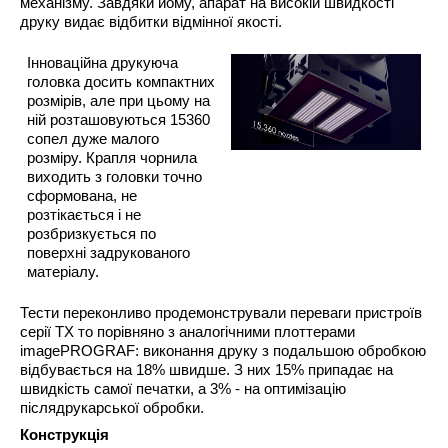
механізму. Завдяки йому, апарат на високій швидкості
друку видає відбитки відмінної якості.
Інноваційна друкуюча
головка досить компактних
розмірів, але при цьому на
ній розташовуються 15360
сопел дуже малого
розміру. Крапля чорнила
виходить з головки точно
сформована, не
розтікається і не
розбризкується по
поверхні задрукованого
матеріалу.
Тести переконливо продемонстрували переваги пристроїв
серії
TX
то порівняно з аналогічними плоттерами
imagePROGRAF: виконання друку
з подальшою обробкою
відбувається
на 18% швидше
. З них 15% припадає на
швидкість самої печатки, а 3% - на оптимізацію
післядрукарської обробки.
Конструкція