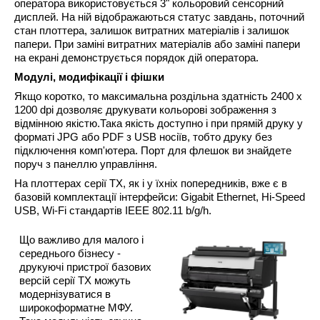
оператора використовується 3" кольоровий сенсорний
дисплей. На ній відображаються статус завдань, поточний
стан плоттера, залишок витратних матеріалів і залишок
папери. При заміні витратних матеріалів або заміні папери
на екрані демонструється порядок дій оператора.
Модулі, модифікації і фішки
Якщо коротко, то максимальна роздільна здатність 2400 x
1200 dpi дозволяє друкувати кольорові зображення з
відмінною якістю.Така якість доступно і при прямій друку у
форматі JPG або PDF з USB носіїв, тобто друку без
підключення комп'ютера. Порт для флешок ви знайдете
поруч з панеллю управління.
На плоттерах серії TX, як і у їхніх попередників, вже є в
базовій комплектації інтерфейси: Gigabit Ethernet, Hi-Speed
USB, Wi-Fi стандартів IEEE 802.11 b/g/h.
Що важливо для малого і
середнього бізнесу -
друкуючі пристрої базових
версій серії
TX
можуть
модернізуватися в
широкоформатне МФУ
.