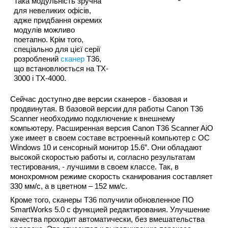
Така модульність зручна
для невеликих офісів,
адже придбання окремих
модулів можливо
поетапно. Крім того,
спеціально для цієї серії
розроблений
сканер
T36,
що встановлюється на TX-
3000 і TX-4000.
Сейчас доступно две версии сканеров - базовая и
продвинутая. В базовой версии для работы Canon T36
Scanner необходимо подключение к внешнему
компьютеру. Расширенная версия
Canon T36 Scanner AiO
уже имеет в своем составе встроенный компьютер с ОС
Windows 10 и сенсорный монитор 15.6”. Они обладают
высокой скоростью работы и, согласно результатам
тестирования, - лучшими в своем классе. Так, в
монохромном режиме скорость сканирования составляет
330 мм/с, а в цветном – 152 мм/с.
Кроме того, сканеры T36 получили обновленное
ПО
SmartWorks 5.0 с функцией редактирования
. Улучшение
качества проходит автоматически, без вмешательства