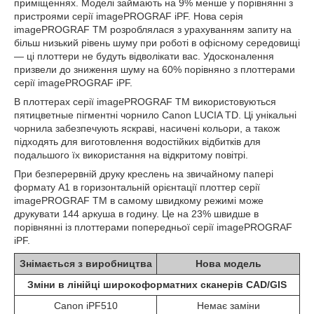
приміщеннях. Моделі займають на 9% менше у порівнянні з
пристроями серії imagePROGRAF iPF. Нова серія
imagePROGRAF TM розроблялася з урахуванням запиту на
більш низький рівень шуму при роботі в офісному середовищі
— ці плоттери не будуть відволікати вас. Удосконалення
призвели до зниження шуму на 60% порівняно з плоттерами
серії imagePROGRAF iPF.
В плоттерах серії imagePROGRAF TM використовуються
пятицветные пігментні чорнило Canon LUCIA TD. Ці унікальні
чорнила забезпечують яскраві, насичені кольори, а також
підходять для виготовлення водостійких відбитків для
подальшого їх використання на відкритому повітрі.
При безперервній друку креслень на звичайному папері
формату A1 в горизонтальній орієнтації плоттер серії
imagePROGRAF TM в самому швидкому режимі може
друкувати 144 аркуша в годину. Це на 23% швидше в
порівнянні із плоттерами попередньої серії imagePROGRAF
iPF.
Знімається з виробництва
Нова модель
Зміни в лінійці широкоформатних сканерів CAD/GIS
Canon iPF510
Немає заміни