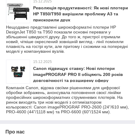
15.12.2025
Революція продуктивності: Як нові плотери
HP T850/T950 вирішили проблему A3 та
прискорили друк
Нещодавно представлені широкоформатні плотери HP
DesignJet T850 та T950 показали основні переваги у
збільшенні швидкості друку. До того ж, пристрої отримали
новий, чіткіше окреслений зовнішній вигляд - лінії поміняли
плавність на гострі кути, але притому і схожими на попередні
моделі у компануванні вузлів.
15.12.2025
Canon підвищує ставку: Нові плотери
imagePROGRAF PRO II обіцяють 200 років
довговічності та розширену сферу
застосування
Компанія Canon, відома своїми рішеннями для цифрової
обробки зображень, анонсувала поповнення своєї лінійки
професійних широкоформатних струменевих плотерів. На
ринок виходять три нові моделі з оптимізатором
кольоровості: Canon imagePROGRAF PRO-2600 (24"/610 мм),
PRO-4600 (44"/1118 мм) та PRO-6600 (60"/1524 мм).
Про нас