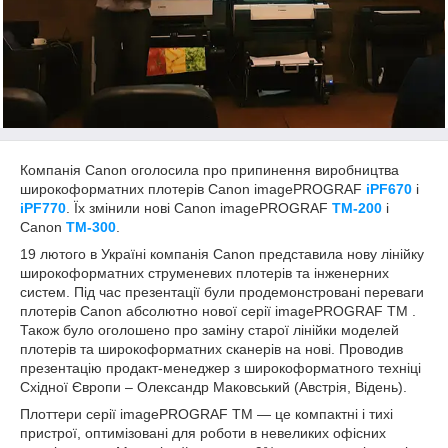
Компанія Canon оголосила про припинення виробництва
широкоформатних плотерів Canon imagePROGRAF
iPF670
і
iPF770
. Їх змінили нові Canon imagePROGRAF
TM-200
і
Canon
TM-300
.
19 лютого в Україні компанія Canon представила нову лінійку
широкоформатних струменевих плотерів та інженерних
систем. Під час презентації були продемонстровані переваги
плотерів Canon абсолютно нової серії imagePROGRAF TM .
Також було оголошено про заміну старої лінійки моделей
плотерів та широкоформатних сканерів на нові. Проводив
презентацію продакт-менеджер з широкоформатного техніці
Східної Європи – Олександр Маковський (Австрія, Відень).
Плоттери серії imagePROGRAF TM — це компактні і тихі
пристрої, оптимізовані для роботи в невеликих офісних