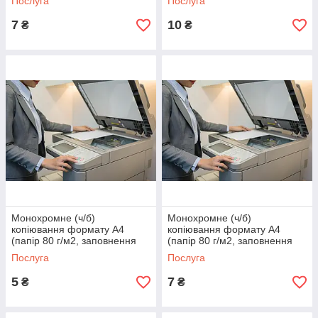
Послуга
Послуга
7
10
₴
₴
Монохромне (ч/б)
Монохромне (ч/б)
копіювання формату А4
копіювання формату А4
(папір 80 г/м2, заповнення
(папір 80 г/м2, заповнення
<50%)
>50%)
Послуга
Послуга
5
7
₴
₴