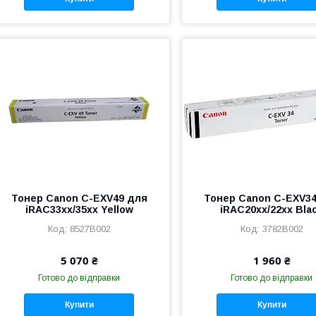
Тонер Canon C-EXV49 для
Тонер Canon C-EXV3
iRAC33xx/35xx Yellow
iRAC20xx/22xx Bla
8527B002
3782B002
5 070 ₴
1 960 ₴
Готово до відправки
Готово до відправки
Купити
Купити