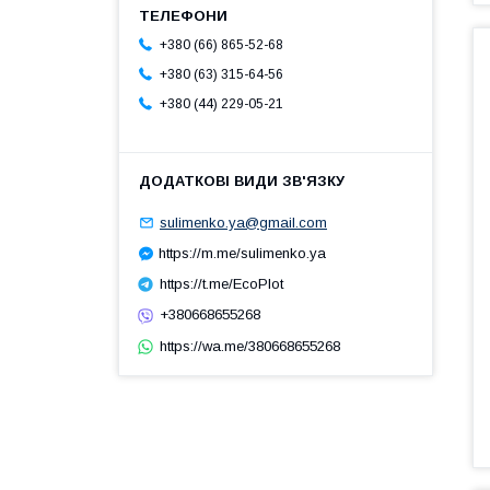
+380 (66) 865-52-68
+380 (63) 315-64-56
+380 (44) 229-05-21
sulimenko.ya@gmail.com
https://m.me/sulimenko.ya
https://t.me/EcoPlot
+380668655268
https://wa.me/380668655268