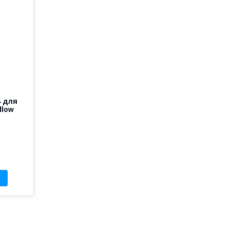
4 для
llow