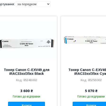
Тонер Canon C-EXV49 для
Тонер Canon C-EXV4
iRAC33xx/35xx Black
iRAC33xx/35xx Cy
8524B002
8525B002
3 600 ₴
5 070 ₴
Готово до відправки
Готово до відправки
Купити
Купити