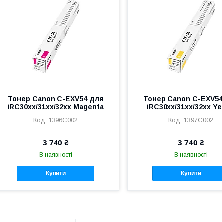
Тонер Canon C-EXV54 для
Тонер Canon C-EXV5
iRC30xx/31xx/32xx Magenta
iRC30xx/31xx/32xx Ye
1396C002
1397C002
3 740 ₴
3 740 ₴
В наявності
В наявності
Купити
Купити