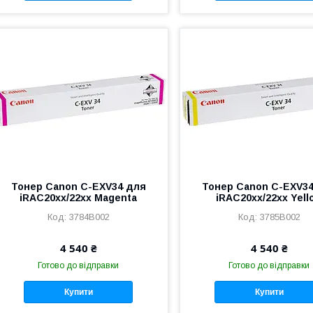
Тонер Canon C-EXV34 для
Тонер Canon C-EXV3
iRAC20xx/22xx Magenta
iRAC20xx/22xx Yell
3784B002
3785B002
4 540 ₴
4 540 ₴
Готово до відправки
Готово до відправки
Купити
Купити