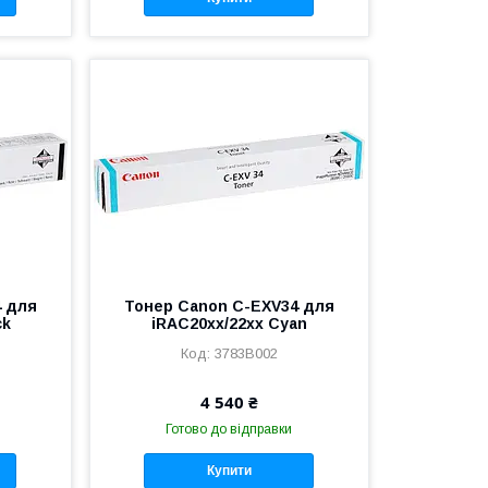
4 для
Тонер Canon C-EXV34 для
ck
iRAC20xx/22xx Cyan
3783B002
4 540 ₴
Готово до відправки
Купити