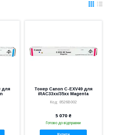
9 для
Тонер Canon C-EXV49 для
an
iRAC33xx/35xx Magenta
8526B002
5 070 ₴
Готово до відправки
Купити