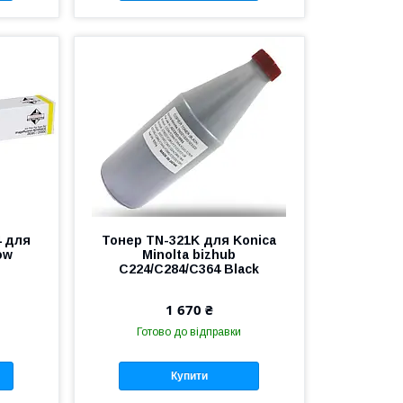
4 для
Тонер TN-321K для Konica
ow
Minolta bizhub
C224/C284/C364 Black
1 670 ₴
Готово до відправки
Купити