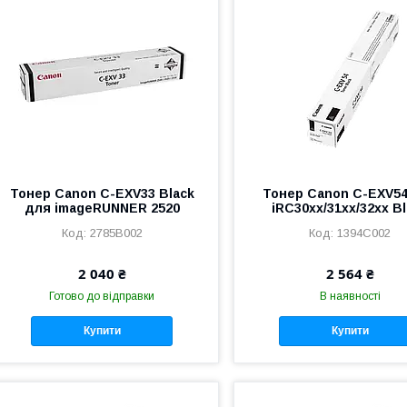
Тонер Canon C-EXV33 Black
Тонер Canon C-EXV5
для imageRUNNER 2520
iRC30xx/31xx/32xx B
2785B002
1394C002
2 040 ₴
2 564 ₴
Готово до відправки
В наявності
Купити
Купити