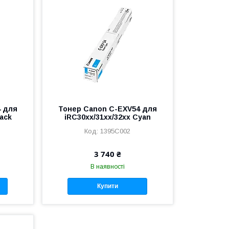
4 для
Тонер Canon C-EXV54 для
lack
iRC30xx/31xx/32xx Cyan
1395C002
3 740 ₴
В наявності
Купити