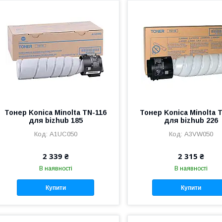
Тонер Konica Minolta TN-116
Тонер Konica Minolta 
для bizhub 185
для bizhub 226
A1UC050
A3VW050
2 339 ₴
2 315 ₴
В наявності
В наявності
Купити
Купити